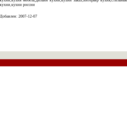
кухни,кухня мебель,дизайн кухни,кухни заказ,интерьер кухня,стильны
кухни,кухни россии
Добавлен: 2007-12-07