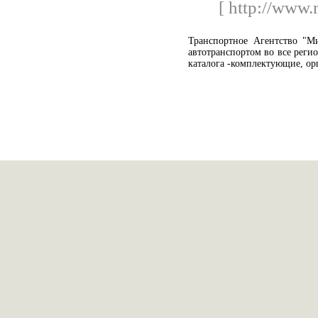
[ http://www.
Транспортное Агентство "Ми
автотранспортом во все регио
каталога -комплектующие, орг