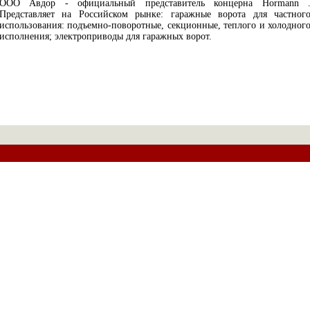
ООО Авдор - официальный представитель концерна Hormann 
Представляет на Российском рынке: гаражные ворота для частног
использования: подъемно-поворотные, секционные, теплого и холодног
исполнения; электроприводы для гаражных ворот.