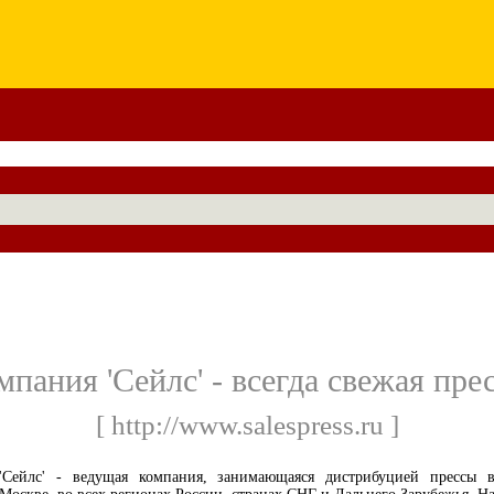
мпания 'Сейлс' - всегда свежая прес
[ http://www.salespress.ru ]
'Сейлс' - ведущая компания, занимающаяся дистрибуцией прессы 