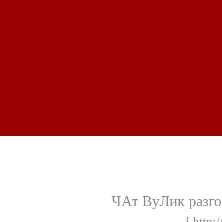
ЧАт ВуЛик разго
[ http: