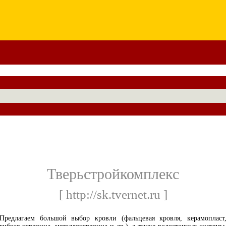
Тверьстройкомплекс
[ http://sk.tvernet.ru ]
Предлагаем большой выбор кровли (фальцевая кровля, керамопласт