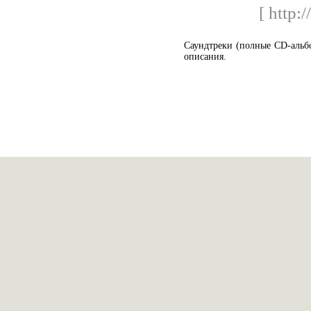
[ http:/
Саундтреки (полные CD-альб
описания.