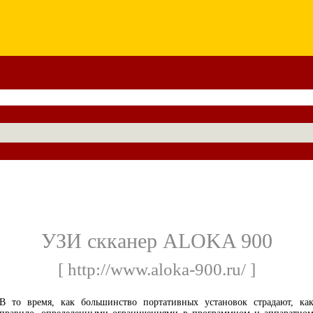
УЗИ скканер ALOKA 900
[ http://www.aloka-900.ru/ ]
В то время, как большинство портативных установок страдают, ка