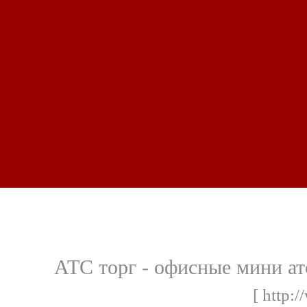
АТС торг - офисные мини атс
[ http:/