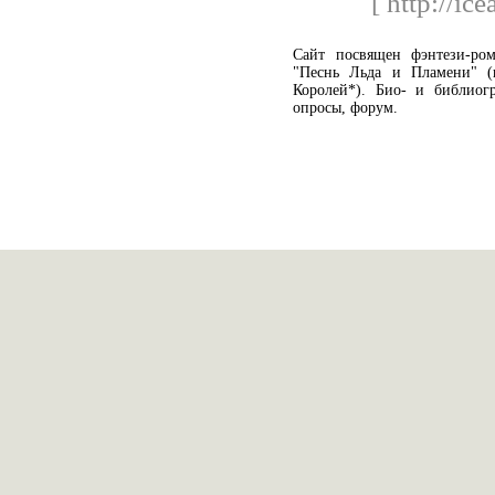
[ http://ic
Cайт посвящен фэнтези-ро
"Песнь Льда и Пламени" (
Королей*). Био- и библиогр
опросы, форум.