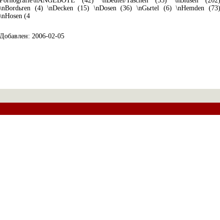
Pornografie\nANGEBOTE (42) \nBeutel/Taschen (35) \nBlusen (202
\nBordьren (4) \nDecken (15) \nDosen (36) \nGьrtel (6) \nHemden (73
\nHosen (4
Добавлен: 2006-02-05