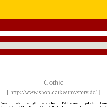
Gothic
[ http://www.shop.darkestmystery.de/ ]
Diese Seite enthдlt erotisches Bildmaterial jedoch kein