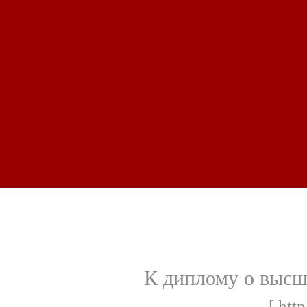
К диплому о высше
[ http