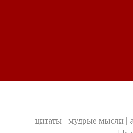
цитаты | мудрые мысли |
[ htt