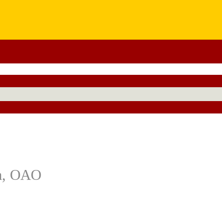
а, ОАО
,