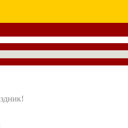
здник!
м