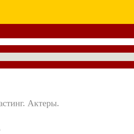
астинг. Актеры.
а