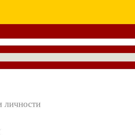
и личности
г