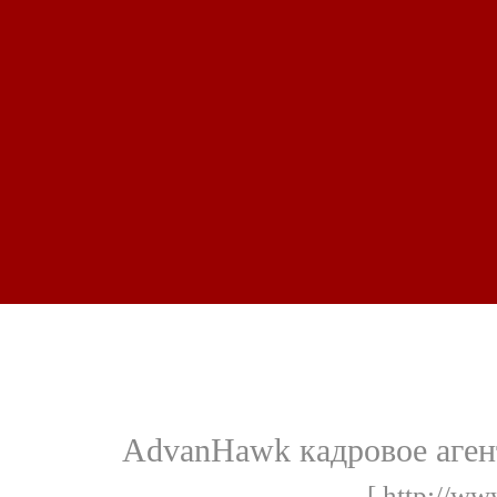
AdvanHawk кадровое агент
[ http://w