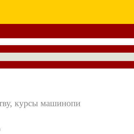
ству, курсы машинопи
ы