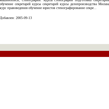
машинописи, стенографии. Курсы стенографии подготовка секретаре
обучение секретарей курсы секретарей курсы делопроизводства Москв
курс правоведения обучение юристов стенографирование секре...
Добавлен: 2005-09-13