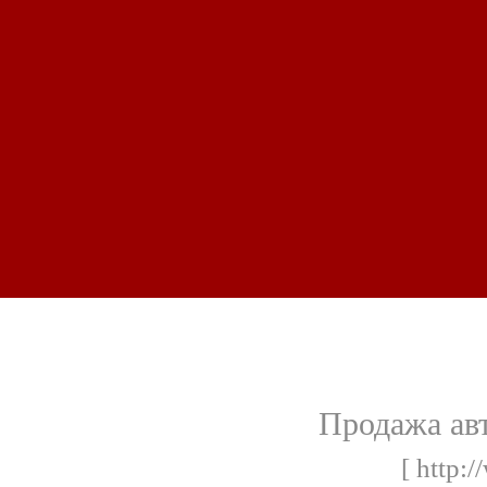
Продажа ав
[ http: