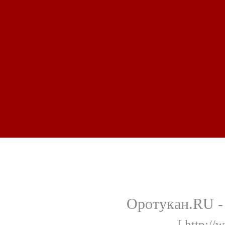
Оротукан.RU - 
[ http://