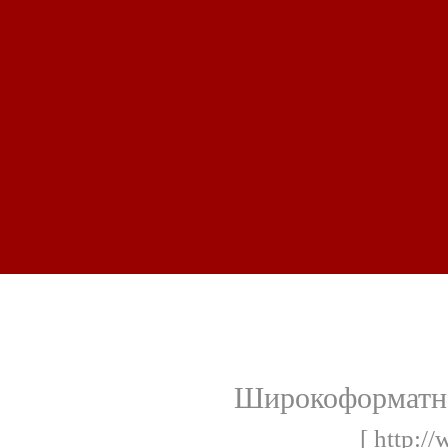
Широкоформатна
[ http:/