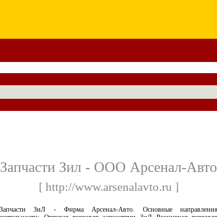
Запчасти Зил - ООО Арсенал-Aвто
[ http://www.arsenalavto.ru ]
Запчасти ЗиЛ - Фирма Арсенал-Авто. Основные направлени