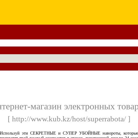
тернет-магазин электронных това
[ http://www.kub.kz/host/superrabota/ ]
Используй эти СЕКРЕТНЫЕ и СУПЕР УБОЙНЫЕ навороты, которы