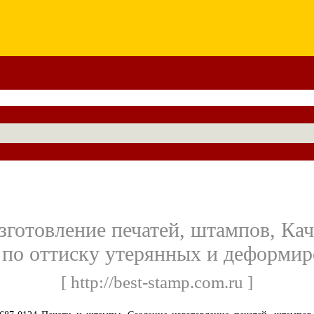
зготовление печатей, штампов, Кач
 по оттиску утерянных и деформир
[ http://best-stamp.com.ru ]