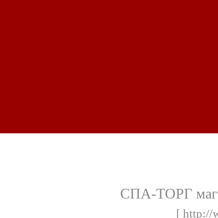
СПА-ТОРГ мага
[ http:/