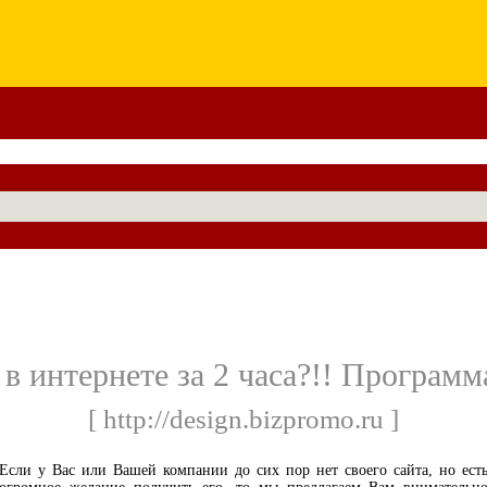
 в интернете за 2 часа?!! Программ
[ http://design.bizpromo.ru ]
Если у Вас или Вашей компании до сих пор нет своего сайта, но ест