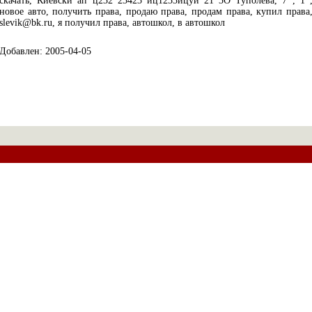
скачать, Киевски ап ц232 23423 йц1233йцуй 21 3О Туполева, 7 , 1 
новое авто, получить права, продаю права, продам права, купил права
slevik@bk.ru, я получил права, автошкол, в автошкол
Добавлен: 2005-04-05