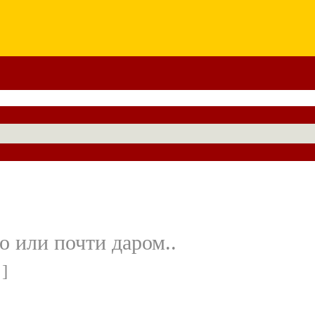
о или почти даром..
 ]
,