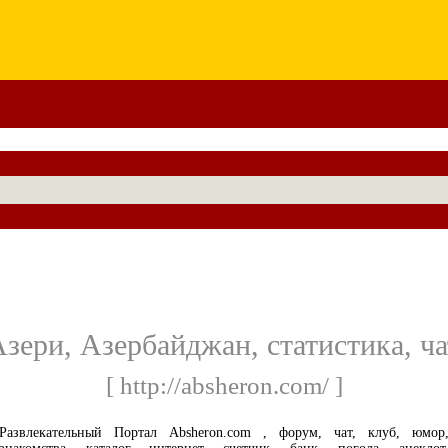
зери, Азербайджан, статистика, ча
[ http://absheron.com/ ]
Развлекательный Портал Absheron.com , форум, чат, клуб, юмор