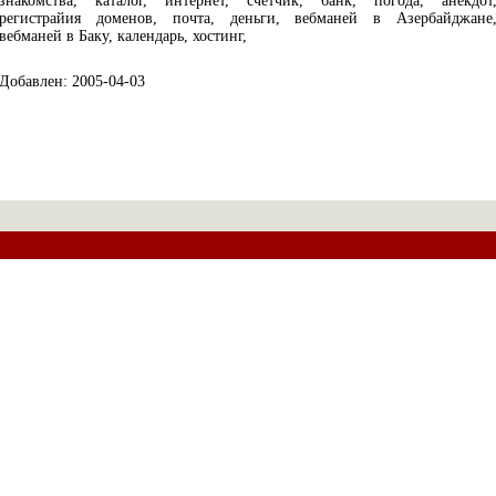
знакомства, каталог, интернет, счетчик, банк, погода, анекдот
регистрайия доменов, почта, деньги, вебманей в Азербайджане
вебманей в Баку, календарь, хостинг,
Добавлен: 2005-04-03