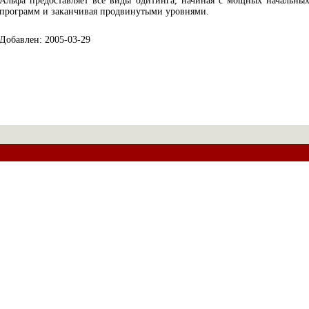
Альфа предоставляет все виды одитинга, начиная с мощных начальны
программ и заканчивая продвинутыми уровнями.
Добавлен: 2005-03-29