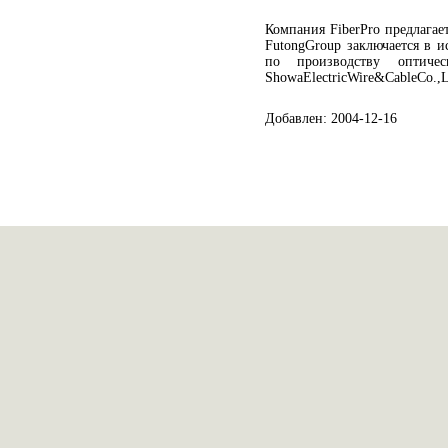
Компания FiberPro предлагает
FutongGroup заключается в 
по производству оптиче
ShowaElectricWire&CableCo.,
Добавлен: 2004-12-16