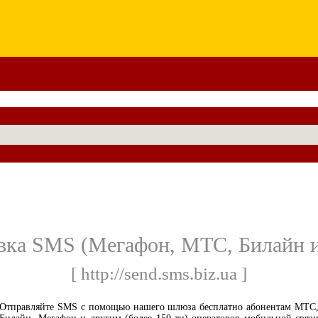
вка SMS (Мегафон, МТС, Билайн и
[ http://send.sms.biz.ua ]
Отправляйте SMS с помощью нашего шлюза бесплатно абонентам МТС