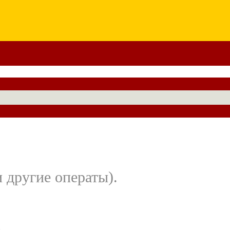
 другие операты).
,