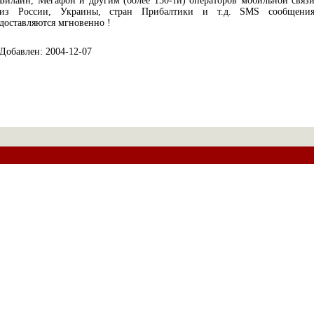
Билайн, Мегафон и другим (более 150-ти) операторов мобильной связ
из России, Украины, стран Прибалтики и т.д. SMS сообщени
доставляются мгновенно !
Добавлен: 2004-12-07