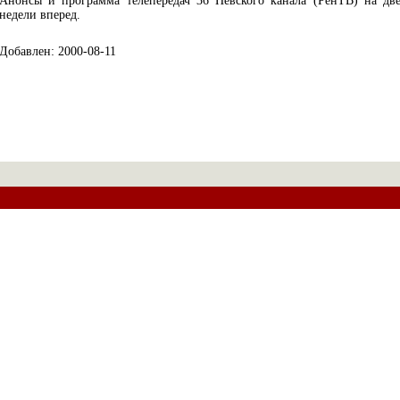
Анонсы и программа телепередач 36 Невского канала (РенТВ) на дв
недели вперед.
Добавлен: 2000-08-11