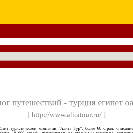
ог путешествий - турция египет о
[ http://www.alitatour.ru/ ]
Сайт туристической компании "Алита Тур", более 60 стран, описани