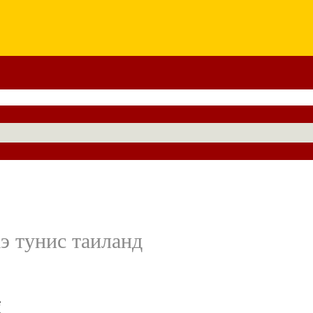
аэ тунис таиланд
е