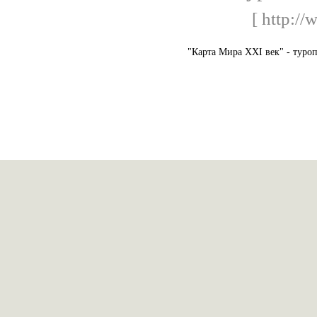
[ http://
"Карта Мира XXI век" - туро