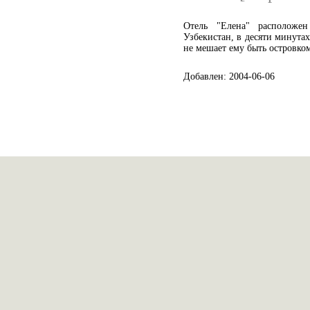
Отель "Елена" расположе
Узбекистан, в десяти минутах
не мешает ему быть островко
Добавлен: 2004-06-06