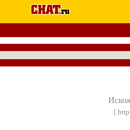
Искож
[ htt