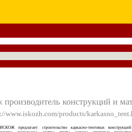
 производитель конструкций и ма
p://www.iskozh.com/products/karkasno_tent.
ИСКОЖ предлагает: строительство каркасно-тентовых конструкций