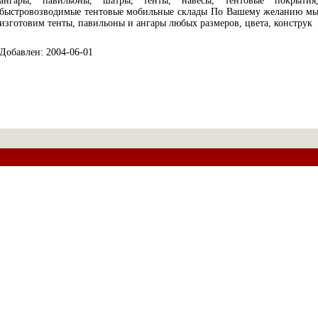
ангары, павильоны, шатры, тенты, навесы, тентовые покрытия
быстровозводимые тентовые мобильные склады По Вашему желанию м
изготовим тенты, павильоны и ангары любых размеров, цвета, конструк
Добавлен: 2004-06-01