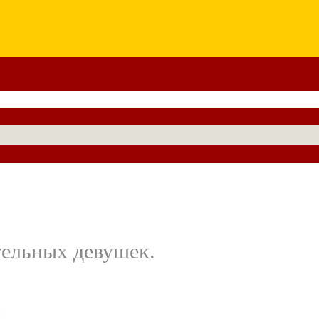
тельных девушек.
й