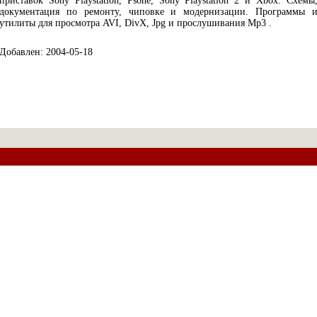
приставок Sony Playstation, Psone, Sony Playstation 2 и Xbox. Схемы
документация по ремонту, чиповке и модернизации. Программы 
утилиты для просмотра AVI, DivX, Jpg и прослушивания Mp3 .
Добавлен: 2004-05-18