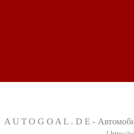
A U T O G O A L . D E - Автомоб
[ http://