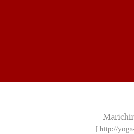
Marichi
[ http://yog