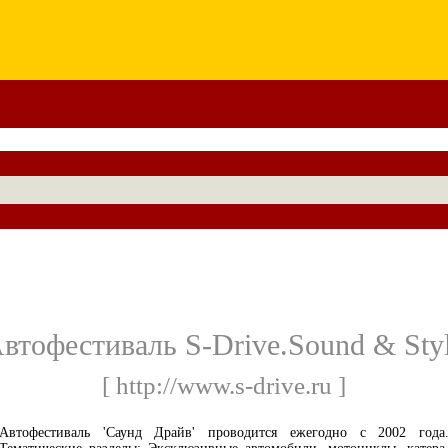
втофестиваль S-Drive.Sound & Sty
[ http://www.s-drive.ru ]
Автофестиваль 'Саунд Драйв' проводится ежегодно с 2002 года