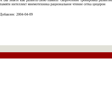
А Вы знаете как развить свою память? скорочтение тренировка развити
памяти интеллект мнемотехника рациональное чтение сетка цицерон
Добавлен: 2004-04-09