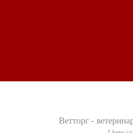
Ветторг - ветерина
[ http:/