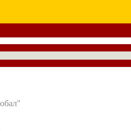
обал"
-