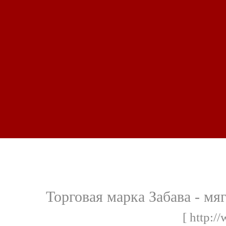
Торговая марка Забава - мя
[ http:/