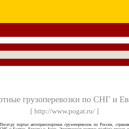
ртные грузоперевозки по СНГ и Евр
[ http://www.pogat.ru/ ]
Погат.ру портал автотранспортных грузоперевозок по России, страна