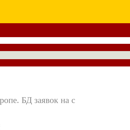
опе. БД заявок на с
м