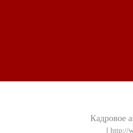
Кадровое а
[ http:/