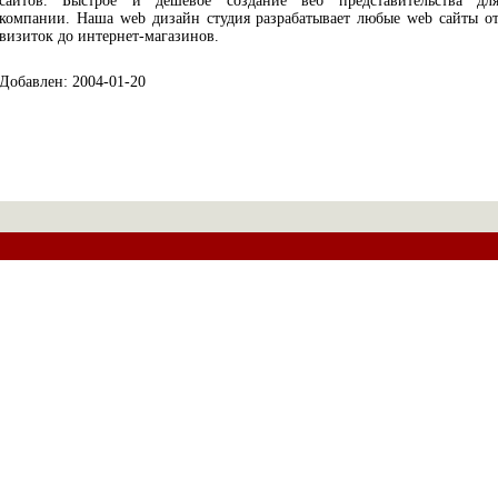
сайтов. Быстрое и дешёвое создание веб представительства дл
компании. Наша web дизайн студия разрабатывает любые web сайты о
визиток до интернет-магазинов.
Добавлен: 2004-01-20