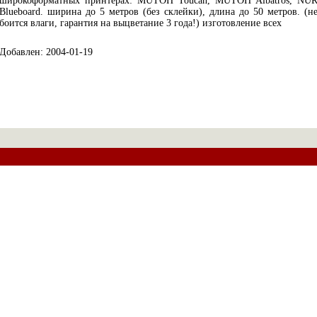
широкоформатных принтерах: MUTOH Toucan, MUTOH Albatros, NU
Blueboard. ширина до 5 метров (без склейки), длина до 50 метров. (н
боится влаги, гарантия на выцветание 3 года!) изготовление всех
Добавлен: 2004-01-19