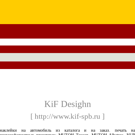
KiF Desighn
[ http://www.kif-spb.ru ]
наклейки на автомобиль из каталога и на заказ. печать н